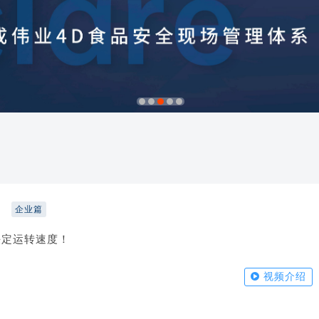
1
2
3
4
5
力
企业篇
决定运转速度！
视频介绍