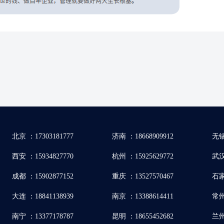
北京 ：17303181777
济南 ：18668909912
无锡
西安 ：15934827770
杭州 ：15925629772
武汉 
成都 ：15902877152
重庆 ：13527570467
石家
大连 ：18841138939
南京 ：13388614411
常州
南宁 ：13377178787
昆明 ：18655452682
兰州