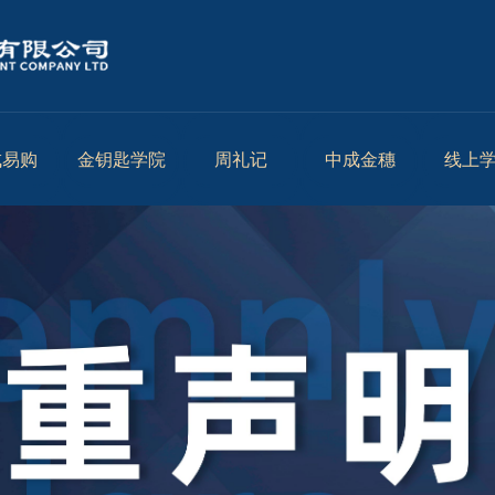
成易购
金钥匙学院
周礼记
中成金穗
线上