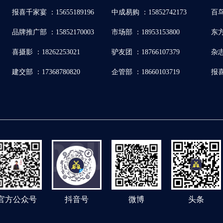
报喜千家宴 ：15655189196
中成易购 ：15852742173
百鸟
品牌推广部 ：15852170003
市场部 ：18953153800
东方
喜摄影 ：18262253021
驴友团 ：18766107379
杂志
建交部 ：17368780820
企管部 ：18660103719
报喜
官方公众号
抖音号
微博
头条