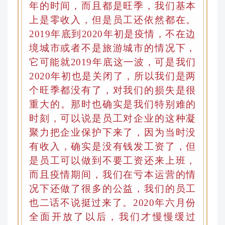
年的时间，而且都是旺季
，
我们基本
上是零收入，但是员工还依然都在。
2019年底到2020年初是疫情
，
不在边
境城市或者不是旅游城市的情况下，
它可能就20
19
年底这一波
，
可是我们
202
0
年初也是关闭了，所以我们是两
个旺季都没有了，对我们的损失是很
重大的
。
那时也确实是我们特别难的
时刻，可以说是员工对企业的这种凝
聚力把企业保护下来了
，
因为当时没
有收入
，
确实是没有钱发工资了，但
是员工可以做到不要工资还来上班，
而且疫情期间
，
我们在亏本运营的情
况下还做了很多的
公益
，我们的员工
也二话不说挺过来了。2020年六月份
全面开放了以后
，
我们才慢慢缓过