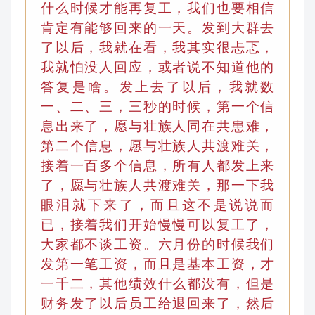
什么时候才能再复工，我们也要相信
肯定有能够回来的一天。发到大群去
了以后，我就在看
，
我其实很忐忑，
我就怕没人回应，或者说不知道他的
答复是啥。发上去了以后，我就数
一、二、三
，
三秒的时候，第一个信
息出来了，愿与壮族人同在共患难
，
第二个信息
，
愿与壮族人共渡难关
，
接着一百多个信息
，
所有人都发上来
了，愿与壮族人共渡难关
，
那一下我
眼泪就下来了
，
而且这不是说说而
已，接着我们开始慢慢可以复工了
，
大家都不谈工资
。
六月份的时候我们
发第一笔工资，而且是基本工资
，
才
一千二，其他绩效什么都没有
，但是
财务发了以后员工给退回来了，然后