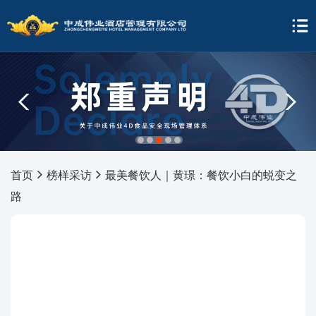
1
2
3
4
5
首页
榜样采访
最美餐饮人｜黄璟：餐饮小白的蜕变之
路