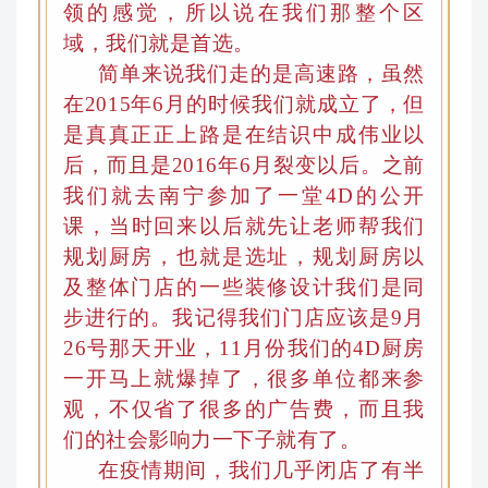
领的感觉，所以说在我们那整个区
域，我们就是首选。
简单来说我们走的是高速路，虽然
在2015年6月的时候我们就成立了
，
但
是真真正正上路是在结识中成伟业以
后
，
而且是
2016年6月裂变
以后。之前
我们就去南宁参加了一堂
4D
的公开
课
，当时
回来以后就先让老师帮我们
规划厨房
，也就是
选址
，
规划厨房以
及整体门店的一些装修设计我们是同
步进行的
。
我记得我们门店应该是9月
26号那天开业
，
11月份我们的
4D
厨房
一开马上就爆掉了，很多单位都来参
观
，
不仅省了很多的广告费，而且我
们的社会影响力一下子就有了。
在疫情期间，我们几乎闭店了有半