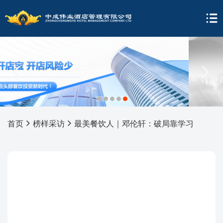
1
2
3
4
5
首页
榜样采访
最美餐饮人｜邓伦轩：破局靠学习