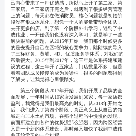
己内心带来了一种优越感，所以马上开了第二家、第
三家店。当三家店开完之后，就遇到了很多经营管理
上的问题，每天都在做消防员。核心问题就是初始阶
段没有形成体系化，想凭一个人的能量带动全团队，
去开更多的店。到了第二个阶段外出学习，遇到了中
成伟业，一开始我们也没有深入学习，就是学了一些
解决眼前的问题。从2015年开始，我们那个时候更多
的是去提升自己在区域的核心竞争力，陆陆续的导入
了三标财务、黄埔、4D、优质服务等体系，对我们的
帮助很大。2015年到2017年，这三年是体系搭建和建
设的过程，这三年开了五家店，门店数量不多，但是
看着团队成员慢慢的成为顶梁柱，很多的问题都得到
了解决，让我觉得心里很踏实。
第三个阶段从2017年开始，我们开展了品牌的全
面发展，一年时间从10家店发展到30家，每一家店都
盈利，我觉得是我们最高光的时刻。从2018年开始之
后，我们进入了第四个阶段，真正意义上从自己的领
域走向非本土的市场。在那个过程当中慢慢的发现，
前面所建立的各种的优势没那么强烈，因为跨区经营
又是一个新的体系建设，那时候又加快了我到中成伟
业开始学习的一个过程。