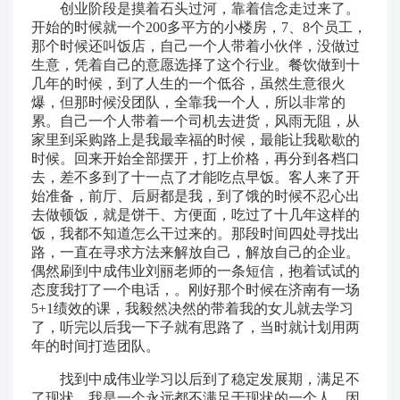
创业阶段是摸着石头过河，靠着信念走过来了。
开始的时候就一个200多平方的小楼房，7、8个员工，
那个时候还叫饭店，自己一个人带着小伙伴，没做过
生意，凭着自己的意愿选择了这个行业。餐饮做到十
几年的时候，到了人生的一个低谷，虽然生意很火
爆，但那时候没团队，全靠我一个人，所以非常的
累。自己一个人带着一个司机去进货，风雨无阻，从
家里到采购路上是我最幸福的时候，最能让我歇歇的
时候。回来开始全部摆开，打上价格，再分到各档口
去，差不多到了十一点了才能吃点早饭。客人来了开
始准备，前厅、后厨都是我，到了饿的时候不忍心出
去做顿饭，就是饼干、方便面，吃过了十几年这样的
饭，我都不知道怎么干过来的。那段时间四处寻找出
路，一直在寻求方法来解放自己，解放自己的企业。
偶然刷到中成伟业刘丽老师的一条短信，抱着试试的
态度我打了一个电话，。刚好那个时候在济南有一场
5+1绩效的课，我毅然决然的带着我的女儿就去学习
了，听完以后我一下子就有思路了，当时就计划用两
年的时间打造团队。
找到中成伟业学习以后到了稳定发展期，满足不
了现状，我是一个永远都不满足于现状的一个人，因