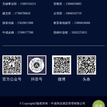
无锡事业部 ：15065316211
宣教部 ：13066036883
建交部 ：17368780820
企管部 ：18660103719
报喜传媒 ：15628811988
教育基地辅导 ：15806636068
中成金穗 ：15306177388
指南针连锁 ：18262253021
官方公众号
抖音号
微博
头条
© Copyright@版权所有：中成伟业酒店管理有限公司
咨询