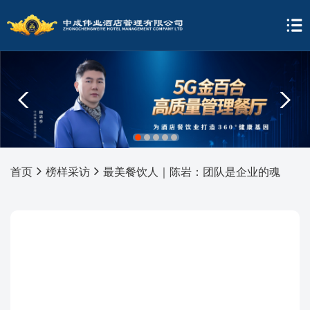
1
2
3
4
5
首页
榜样采访
最美餐饮人｜陈岩：团队是企业的魂